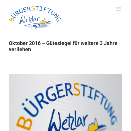
Skip
to
content
Oktober 2016 – Gütesiegel für weitere 3 Jahre
verliehen
Zeige
grösseres
Bild