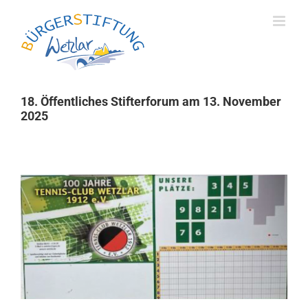
Skip
to
content
18. Öffentliches Stifterforum am 13. November
2025
Zeige
grösseres
Bild