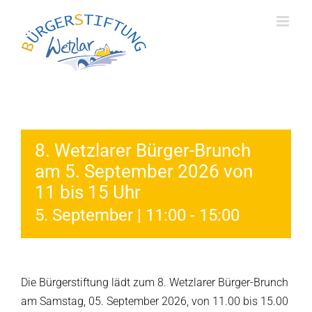
Skip
to
content
8. Wetzlarer Bürger-Brunch
am 5. September 2026 von
11 bis 15 Uhr
5. September | 11:00
-
15:00
Die Bürgerstiftung lädt zum 8. Wetzlarer Bürger-Brunch
am Samstag, 05. September 2026, von 11.00 bis 15.00